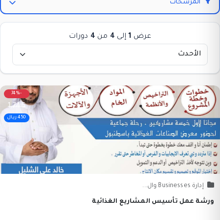
المرشحات
عرض
1
إلى
4
من
4
دورات
-74%
1,745
450 ريال
إدارة Businesses وال...
ورشة عمل تأسيس المشاريع الغذائية