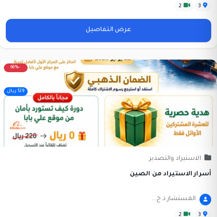
2
3
عرض التفاصيل
-66%
379
129 ريال
الاستيراد والتصدير
أسرار الاستيراد من الصين
المستشار ذ.خ...
2
3