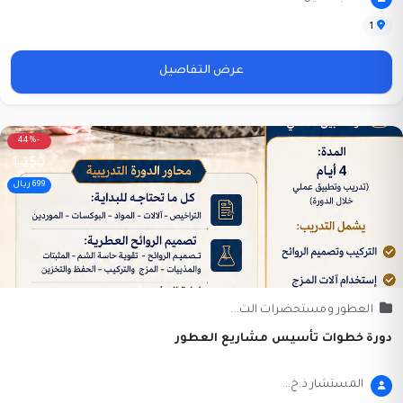
1
عرض التفاصيل
-44%
1,250
699 ريال
العطور ومستحضرات الت...
دورة خطوات تأسيس مشاريع العطور
المستشار ذ.خ...