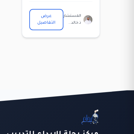
المستشار
عرض
التفاصيل
ذ.خالد...