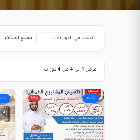
عرض
1
إلى
4
من
4
دورات
-74%
نشط
نشط