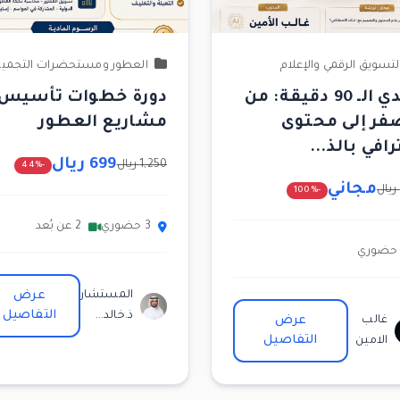
لتسويق الرقمي والإعلام
العطور ومستحضرات التجمي
تحدي الـ 90 دقيقة: من
دورة خطوات تأسيس
فر إلى محتوى
مشاريع العطور
رافي بالذ...
699 ريال
1,250 ريال
-44%
مجاني
-100%
3 حضوري
2 عن بُعد
المستشار
عرض
التفاصيل
ذ.خالد...
غالب
عرض
التفاصيل
الامين