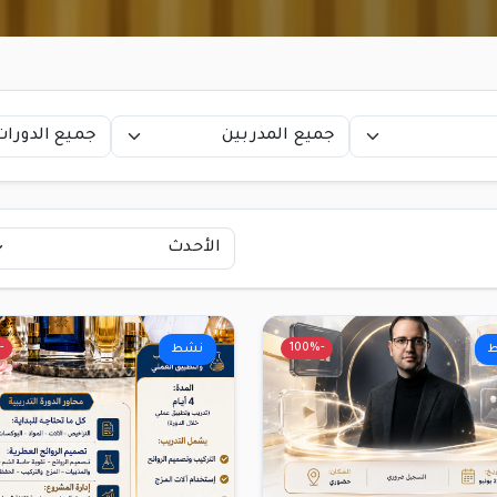
-44%
-100%
نشط