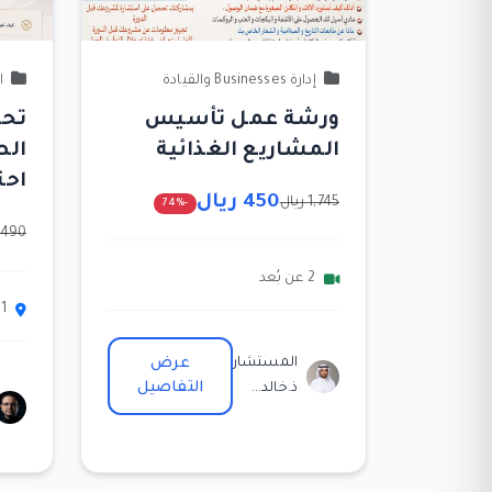
إدارة Businesses والقيادة
ا
ورشة عمل تأسيس
المشاريع الغذائية
الص
احت
450 ريال
1,745 ريال
-74%
490 ريال
2 عن بُعد
1 حضوري
المستشار
عرض
التفاصيل
ذ.خالد...